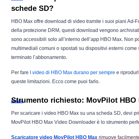
schede SD?
HBO Max offre download di video tramite i suoi piani Ad-F
della protezione DRM, questi download vengono archiviati c
sono accessibili solo all’interno dell’app HBO Max. Non pos
multimediali comuni o spostati su dispositivi esterni com
terminato l’abbonamento.
Per fare
I video di HBO Max durano per sempre
e riprodurl
queste limitazioni. Ecco come puoi farlo.
Strumento richiesto: MovPilot HBO
Per scaricare i video HBO Max su una scheda SD, devi pri
MovPilot HBO Max Video Downloader è lo strumento perfet
Scaricatore video MovPilot HBO Max
rimuove facilment