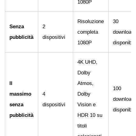
1080P
Risoluzione
30
Senza
2
completa
download
pubblicità
dispositivi
1080P
disponibili
4K UHD,
Dolby
Il
Atmos,
100
massimo
4
Dolby
download
senza
dispositivi
Vision e
disponibili
pubblicità
HDR 10 su
titoli