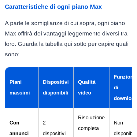
Caratteristiche di ogni piano Max
A parte le somiglianze di cui sopra, ogni piano
Max offrirà dei vantaggi leggermente diversi tra
loro. Guarda la tabella qui sotto per capire quali
sono:
Funzione
Piani
Dispositivi
Qualità
di
massimi
disponibili
video
downloa
Risoluzione
Con
2
Non
completa
annunci
dispositivi
disponibil