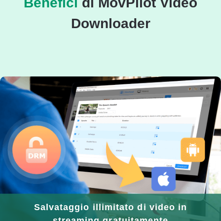
Benefici
di MovPilot Video
Downloader
Salvataggio illimitato di video in
streaming gratuitamente