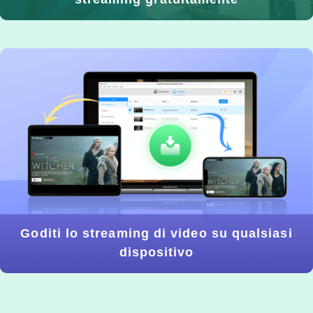
MovPilot ti aiuta
rimuovere la protezione DRM
dai video in streaming
, che consente di scaricare
liberamente i video su Windows/Mac per salvarli in
modo permanente.
Goditi lo streaming di video su qualsiasi
dispositivo
I download dei film possono essere trasferiti su
qualsiasi dispositivo, come iPhone, tablet Android