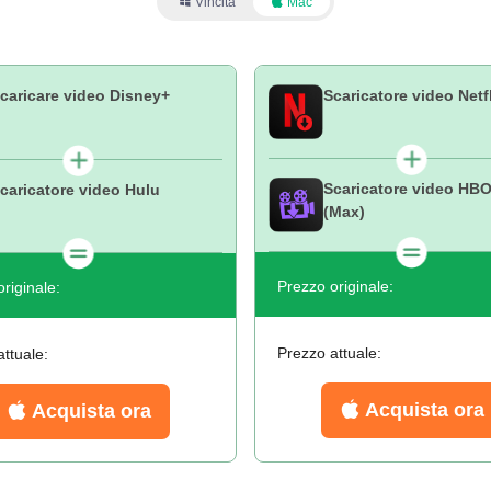
Vincita
Mac
caricare video Disney+
Scaricatore video Netf
Scaricatore video HB
caricatore video Hulu
(Max)
Prezzo originale:
riginale:
Prezzo attuale:
ttuale:
Acquista ora
Acquista ora