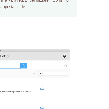
i “
MPENFREE
” per iniziare il tuo primo
apposta per te.