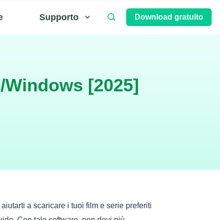
e
Supporto
Download gratuito
c/Windows [2025]
tarti a scaricare i tuoi film e serie preferiti
uido. Con tale software, non devi più