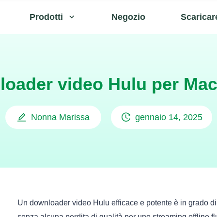
Prodotti
Negozio
Scaricar
wnloader video Hulu per Ma
Nonna Marissa
gennaio 14, 2025
Un downloader video Hulu efficace e potente è in grado di aiu
senza alcuna perdita di qualità per uno streaming offline fl