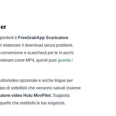
er
perderti è
FreeGrabApp Scaricatore
per elaborare il download senza problemi.
conversione e scaricherà per te in pochi
mainstream come MP4, quindi puoi
guarda i
udio/video opzionale e anche lingue per
ipo di sottotitoli che verranno salvati insieme
catore video Hulu MovPilot
. Supporta
ere quello che soddisfa le tue esigenze.