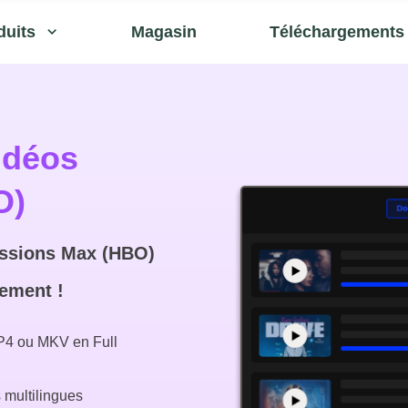
duits
Magasin
Téléchargements
idéos
O)
issions Max (HBO)
lement !
P4 ou MKV en Full
 multilingues