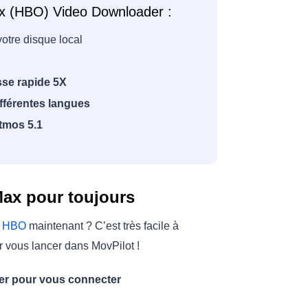
Max (HBO) Video Downloader :
votre disque local
sse rapide 5X
fférentes langues
tmos 5.1
Max pour toujours
os HBO
maintenant ? C’est très facile à
r vous lancer dans MovPilot !
r pour vous connecter