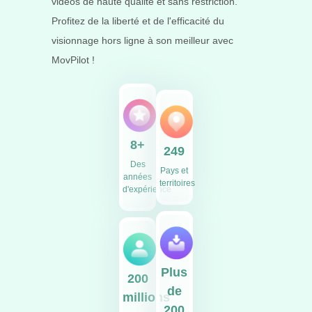
vidéos de haute qualité et sans restriction.
Profitez de la liberté et de l'efficacité du
visionnage hors ligne à son meilleur avec
MovPilot !
8+
249
Des
Pays et
années
territoires
d'expérience
Plus
200
de
millions
200