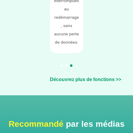
ocker
expérience
interrompues
de stocker
tage
utilisateur à
au
davantage
 films
un niveau
redémarrage
de vos films
rés.
exceptionnel.
, sans
préférés.
aucune perte
de données.
Découvrez plus de fonctions
>>
Recommandé
par les médias