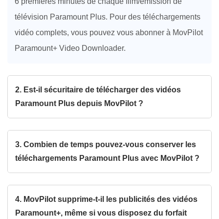
6 premières minutes de chaque film/émission de
télévision Paramount Plus. Pour des téléchargements
vidéo complets, vous pouvez vous abonner à MovPilot
Paramount+ Video Downloader.
2. Est-il sécuritaire de télécharger des vidéos
Paramount Plus depuis MovPilot ?
MovPilot Paramount Plus Video Downloader adhère à
une politique de confidentialité stricte et ne collecte
3. Combien de temps pouvez-vous conserver les
aucune information personnelle, garantissant ainsi la
téléchargements Paramount Plus avec MovPilot ?
sécurité des données. Pendant ce temps, des mises à
Vous pouvez conserver pour toujours toutes les
jour régulières seront publiées pour corriger les bugs
émissions et tous les films que vous téléchargez
4. MovPilot supprime-t-il les publicités des vidéos
et éliminer les risques de sécurité potentiels afin de
depuis Paramount Plus avec MovPilot. Ces
Paramount+, même si vous disposez du forfait