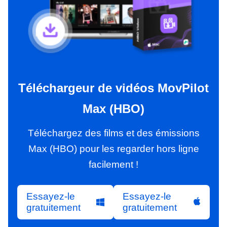
Téléchargeur de vidéos MovPilot
Max (HBO)
Téléchargez des films et des émissions
Max (HBO) pour les regarder hors ligne
facilement !
Essayez-le
Essayez-le
gratuitement
gratuitement