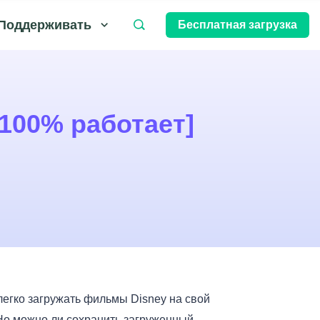
Поддерживать
Бесплатная загрузка
[100% работает]
легко загружать фильмы Disney на свой
Но можно ли сохранить загруженный