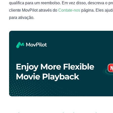
qualifica para um reembolso. Em vez disso, descreva o p
cliente MovPilot através do
Contate-nos
página. Eles ajuda
para ativação.