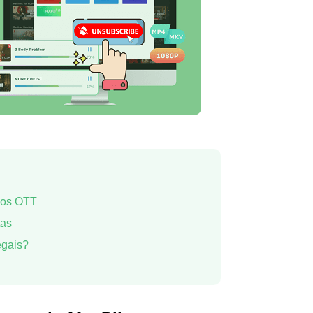
ços OTT
tas
egais?