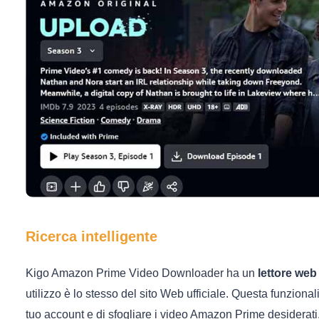
Ricerca intelligente
Kigo Amazon Prime Video Downloader ha un
lettore we
utilizzo è lo stesso del sito Web ufficiale. Questa funziona
tuo account e di sfogliare i video Amazon Prime desiderati.