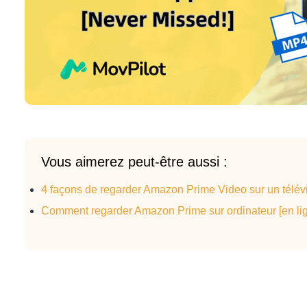
Vous aimerez peut-être aussi :
4 façons de regarder Amazon Prime Video sur un télévise
Comment regarder Amazon Prime sur ordinateur [en lign