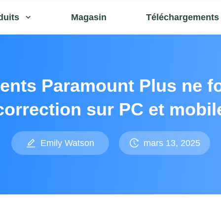
duits
Magasin
Téléchargements
ents Paramount Plus ne fo
correction sur PC et mobil
Emily Watson
mars 13, 2025