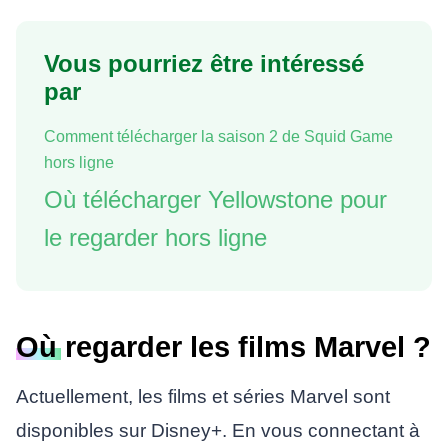
Vous pourriez être intéressé
par
Comment télécharger la saison 2 de Squid Game
hors ligne
Où télécharger Yellowstone pour
le regarder hors ligne
Où regarder les films Marvel ?
Actuellement, les films et séries Marvel sont
disponibles sur Disney+. En vous connectant à