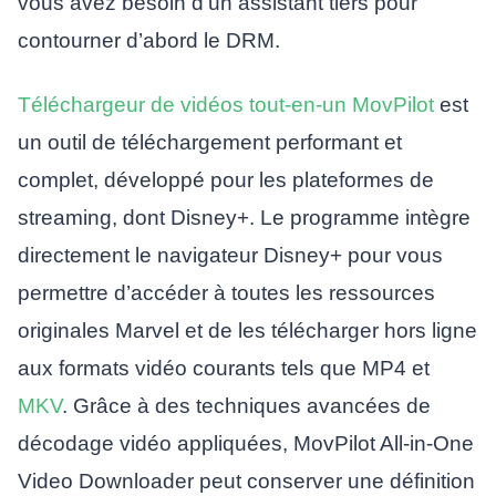
vous avez besoin d’un assistant tiers pour
contourner d’abord le DRM.
Téléchargeur de vidéos tout-en-un MovPilot
est
un outil de téléchargement performant et
complet, développé pour les plateformes de
streaming, dont Disney+. Le programme intègre
directement le navigateur Disney+ pour vous
permettre d’accéder à toutes les ressources
originales Marvel et de les télécharger hors ligne
aux formats vidéo courants tels que MP4 et
MKV
. Grâce à des techniques avancées de
décodage vidéo appliquées, MovPilot All-in-One
Video Downloader peut conserver une définition