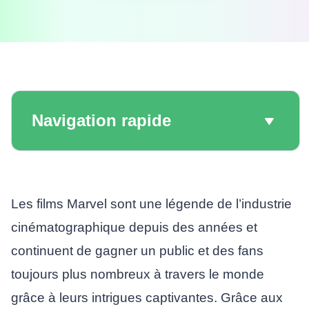
Navigation rapide
Les films Marvel sont une légende de l’industrie
cinématographique depuis des années et
continuent de gagner un public et des fans
toujours plus nombreux à travers le monde
grâce à leurs intrigues captivantes. Grâce aux