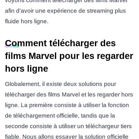
voyons comment télécharger des films Marvel
afin d’avoir une expérience de streaming plus
fluide hors ligne.
Comment télécharger des
films Marvel pour les regarder
hors ligne
Globalement, il existe deux solutions pour
télécharger des films Marvel et les regarder hors
ligne. La première consiste à utiliser la fonction
de téléchargement officielle, tandis que la
seconde consiste à utiliser un téléchargeur tiers
fiable. Nous allons essayer la solution officielle