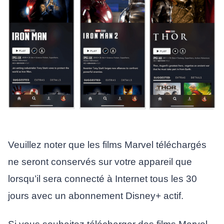
Veuillez noter que les films Marvel téléchargés
ne seront conservés sur votre appareil que
lorsqu’il sera connecté à Internet tous les 30
jours avec un abonnement Disney+ actif.