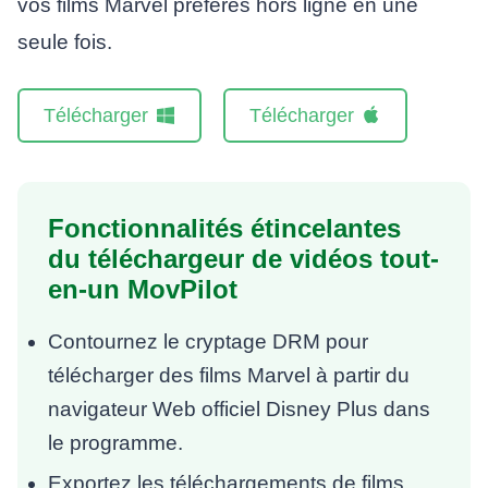
vos films Marvel préférés hors ligne en une
seule fois.
Télécharger
Télécharger
Fonctionnalités étincelantes
du téléchargeur de vidéos tout-
en-un MovPilot
Contournez le cryptage DRM pour
télécharger des films Marvel à partir du
navigateur Web officiel Disney Plus dans
le programme.
Exportez les téléchargements de films