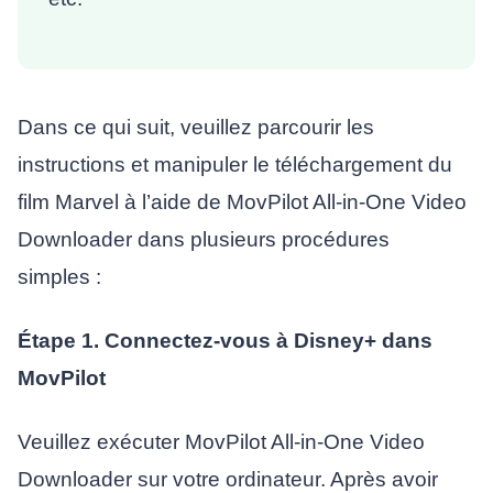
Dans ce qui suit, veuillez parcourir les
instructions et manipuler le téléchargement du
film Marvel à l’aide de MovPilot All-in-One Video
Downloader dans plusieurs procédures
simples :
Étape 1. Connectez-vous à Disney+ dans
MovPilot
Veuillez exécuter MovPilot All-in-One Video
Downloader sur votre ordinateur. Après avoir