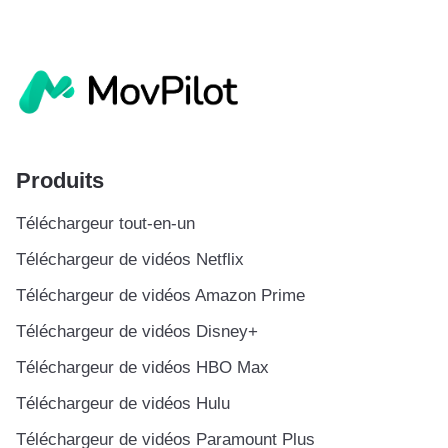
Produits
Téléchargeur tout-en-un
Téléchargeur de vidéos Netflix
Téléchargeur de vidéos Amazon Prime
Téléchargeur de vidéos Disney+
Téléchargeur de vidéos HBO Max
Téléchargeur de vidéos Hulu
Téléchargeur de vidéos Paramount Plus