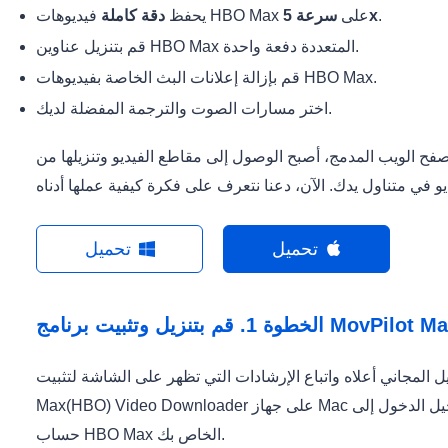
.
سرعة 5x
فيديوهات HBO Max على
يحفظ
دقة كاملة
قم بتنزيل عناوين HBO Max المتعددة دفعة واحدة.
قم بإزالة إعلانات البث الخاصة بفيديوهات HBO Max.
اختر مسارات الصوت والترجمة المفضلة لديك.
ويب المدمج، أصبح الوصول إلى مقاطع الفيديو وتنزيلها من HBO Max على جهاز Mac أمرًا سهلاً
تحميل
تحميل
MovPilot Max(HBO) Vide
المجاني أعلاه واتباع الإرشادات التي تظهر على الشاشة لتثبيت MovPilot
Max(HBO) Video Downloader على جهاز Mac الخاص بك. بعد ذلك، قم بتشغيل البرنامج وتسجيل الدخول إلى
حساب HBO Max الخاص بك.