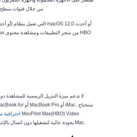
على جهاز MacBook من خلال قنوات سطح المكتب الرسمية.
أداة تنزيل فيديو Max
Downloader حفظ أفلام وعروض HBO Max بجودة عالية لتشغيلها دون اتصال بالإنترنت على أي طراز Mac.