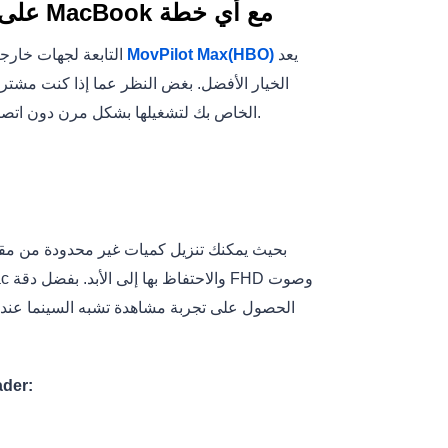
كيفية تنزيل مقاطع فيديو HBO Max على جهاز MacBook مع أي خطة
يعد
برنامج تنزيل الفيديو MovPilot Max(HBO)
من بين مئات من برامج تنزيل HBO Max التابعة لجهات
تنزيل العروض والمسلسلات والأفلام على جهاز Mac الخاص بك لتشغيلها بشكل مرن دون اتصال بالإنترنت.
مميزات 