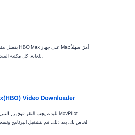
بفضل متصفح ال
للغاية. كل مكتبة الفيديو في متناول يدك. الآن، دعنا نتعرف على فكرة كيفية عملها أدناه.
الخطوة 1. قم بتنزيل وتثبيت برنامج o Downloader
للبدء، يجب النقر فوق زر التنزيل 