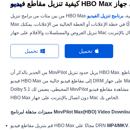
 خارجية،
Max الخيار الأفضل. بغض النظر عما إذا كنت مشتركًا في خطة الإعلانات أو الخطة الخالية من الإعلانات، يمكنك
تحميل
تحميل
من الجدير بالذكر أن MovPilot يزيل حدود تنزيل HBO Max. بحيث يمكنك تنزيل كميات غير محدودة من مقاطع
فيديو HBO Max إلى مقاطع فيديو خالية من DRM على جهاز Mac والاحتفاظ بها إلى الأبد. بفضل دقة FHD وصوت
Dolby 5.1 المحيطي، يضمن لك MovPilot الحصول على تجربة مشاهدة تشبه السينما عند مشاهدة مقاطع فيديو
HBO Max دون اتصال بالإنترنت على جهاز Mac الخاص بك.
مذهلة لبرنامج MovPilot Max(HBO) Video Downloader:
.
MP4/MKV
قم بتنزيل مقاطع فيديو HBO Max مجانًا على DRN