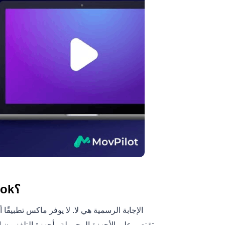
هل يمكنني تنزيل HBO Max على MacBook؟
الإجابة الرسمية هي لا. لا يوفر ماكس تطبيقًا 
تقتصر على الأجهزة المحمولة وأجهزة التلفزيون الذ