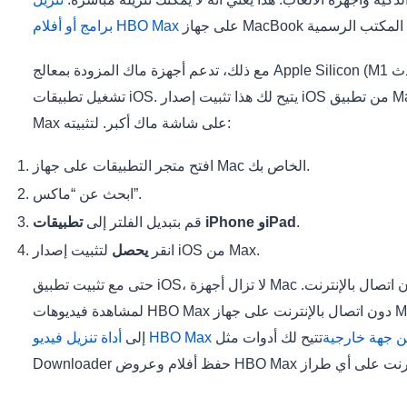
برامج أو أفلام HBO Max
مع ذلك، تدعم أجهزة ماك المزودة بمعالج Apple Silicon (M1 أو أحدث) التي تعمل بنظام macOS 12.0 أو أحدث
تشغيل تطبيقات iOS. يتيح لك هذا تثبيت إصدار iOS من تطبيق Max من متجر التطبيقات ومشاهدة محتوى HBO
Max على شاشة ماك أكبر. لتثبيته:
افتح متجر التطبيقات على جهاز Mac الخاص بك.
ابحث عن “ماكس”.
.
تطبيقات iPhone وiPad
قم بتبديل الفلتر إلى
لتثبيت إصدار iOS من Max.
انقر
يحصل
حتى مع تثبيت تطبيق iOS، لا تزال أجهزة Mac لا تدعم ميزة التنزيل الرسمية للمشاهدة دون اتصال بالإنترنت.
لمشاهدة فيديوهات HBO Max دون اتصال بالإنترنت على جهاز MacBook Air أو MacBook Pro أو iMac، ستحتاج
HBO  احترافية من جهة خارجية
تتيح لك أدوات مثل MovPilot Max(HBO) Video
إلى