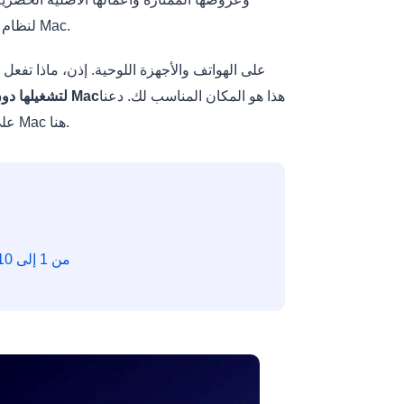
مستخدمًا لنظام التشغيل Mac، يتوفر تطبيق HBO Max لنظام التشغيل Mac.
هذا هو المكان المناسب لك. دعنا
تنزيل أفلام وحلقات HBO Max لتشغيلها دون اتصال بالإنترنت على جهاز Mac
نكشف لك عن سحر كيفية تنزيل مقاطع فيديو HBO Max على جهاز Mac هنا.
كيفية تنزيل مواسم Friends من 1 إلى 10 للمشاهدة دون اتصال بالإنترنت