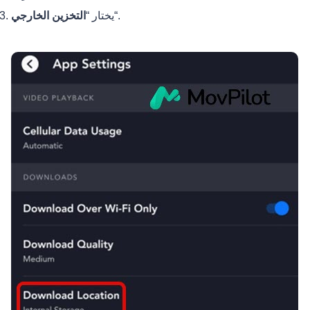
“.
يختار “
التخزين الخارجي