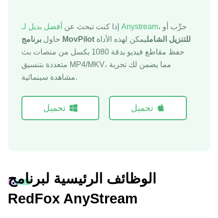
، جرِّب أو
أفضل بديل لـ Anystream
إذا كنت تبحث عن
برنامج MovPilot للتنزيل الشامل
يمكن لهذه الأداة
حاول
حفظ مقاطع فيديو بدقة 1080 بكسل من منصات بث
متعددة بتنسيق MP4/MKV، مما يضمن لك تجربة
مشاهدة سينمائية.
تحميل
تحميل
الوظائف الرئيسية لبرنامج
RedFox AnyStream