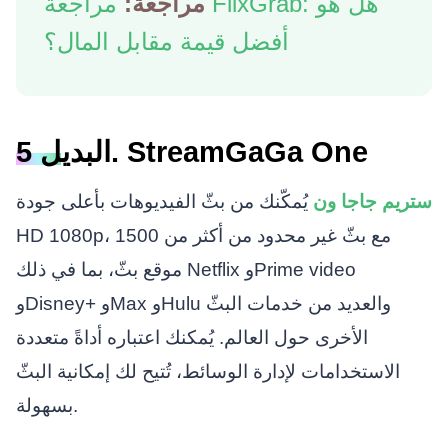
مراجعة:
مراجعة FlixGrab: هل هو
أفضل قيمة مقابل المال؟
البديل 5. StreamGaGa One
ستريم جاجا ون
يُمكّنك من بثّ الفيديوهات بأعلى جودة
HD 1080p، مع بثّ غير محدود من أكثر من 1500
موقع بثّ، بما في ذلك Netflix وPrime video
وDisney+ وMax وHulu والعديد من خدمات البثّ
الأخرى حول العالم. يُمكنك اعتباره أداةً متعددة
الاستخدامات لإدارة الوسائط، تُتيح لك إمكانية البثّ
بسهولة.