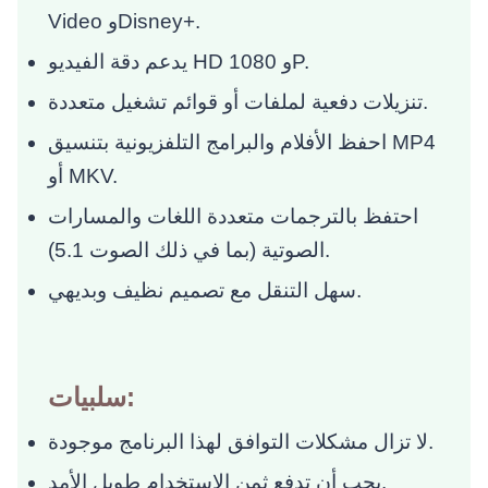
Video وDisney+.
يدعم دقة الفيديو HD و 1080P.
تنزيلات دفعية لملفات أو قوائم تشغيل متعددة.
احفظ الأفلام والبرامج التلفزيونية بتنسيق MP4
أو MKV.
احتفظ بالترجمات متعددة اللغات والمسارات
الصوتية (بما في ذلك الصوت 5.1).
سهل التنقل مع تصميم نظيف وبديهي.
سلبيات:
لا تزال مشكلات التوافق لهذا البرنامج موجودة.
يجب أن تدفع ثمن الاستخدام طويل الأمد.