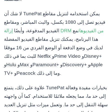
لا شك أن TunePat يمكن استخدامه لتنزيل مقاطع
فيديو تصل إلى 1080 بكسل، والبث المباشر، ومقاطع
إزالة DRM من الفيديوهات
مع
الفيديو المدفوعة، وأيضًا
هذا البرنامج، يمكنك تنزيل مقاطع الفيديو المفضلة
لديك في وضع الدفعة أو الوضع الفردي من 16 موقعًا
للبث بما في ذلك Netflix وPrime Video وDisney+
وHulu وMax وParamount+ وDiscovery+ وApple
TV+ وPeacock وما إلى ذلك.
علاوة على ذلك، يتمتع TunePat بخيارات مفيدة وفعالة
إلى حد ما، مما يجعله ملائمًا للاستخدام. كما أن واجهته
سهلة التنقل إلى حد ما. وتعمل ميزات مثل تنزيل العديد