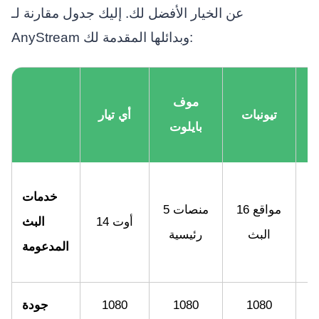
عن الخيار الأفضل لك. إليك جدول مقارنة لـ
AnyStream وبدائلها المقدمة لك:
موف
تيونبات
أي تيار
بايلوت
ت
ن
خدمات
16 مواقع
5 منصات
14 أوت
البث
ث
البث
رئيسية
المدعومة
1080
1080
1080
جودة