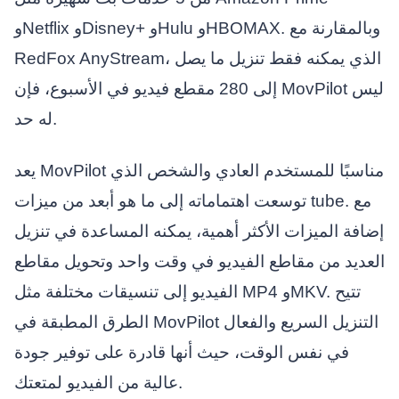
وNetflix وDisney+ وHulu وHBOMAX. وبالمقارنة مع
RedFox AnyStream، الذي يمكنه فقط تنزيل ما يصل
إلى 280 مقطع فيديو في الأسبوع، فإن MovPilot ليس
له حد.
يعد MovPilot مناسبًا للمستخدم العادي والشخص الذي
توسعت اهتماماته إلى ما هو أبعد من ميزات tube. مع
إضافة الميزات الأكثر أهمية، يمكنه المساعدة في تنزيل
العديد من مقاطع الفيديو في وقت واحد وتحويل مقاطع
الفيديو إلى تنسيقات مختلفة مثل MP4 وMKV. تتيح
الطرق المطبقة في MovPilot التنزيل السريع والفعال
في نفس الوقت، حيث أنها قادرة على توفير جودة
عالية من الفيديو لمتعتك.