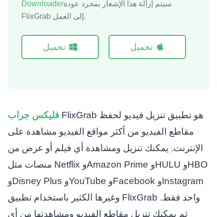
سيتم إزالة هذا الإشعار بمجرد عودة
Downloader
FlixGrab إلى العمل.
تحميل
تحميل
FlixGrab هو تطبيق تنزيل فيديو لحفظ
فليكس جراب
مقاطع الفيديو من أكثر مواقع الفيديو مشاهدة على
الإنترنت. يمكنك تنزيل ومشاهدة أي فيلم أو عرض من
منصات مثل Netflix وAmazon Prime وHULU وHBO
وDisney Plus وYouTube وFacebook وInstagram
وغيرها الكثير باستخدام تطبيق FlixGrab واحد فقط.
ثم يمكنك تنزيل مقاطع الفيديو ومشاهدتها من أي