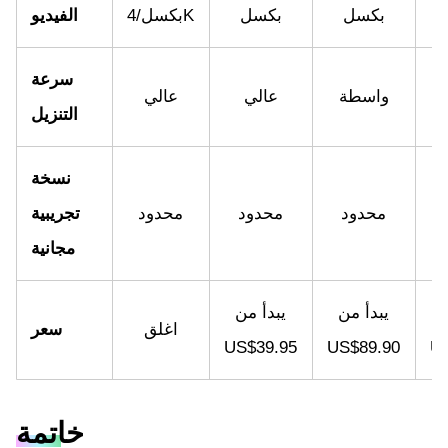
بكسل
بكسل
بكسل/4K
الفيديو
سرعة
واسطة
عالي
عالي
التنزيل
نسخة
محدود
محدود
محدود
تجريبية
مجانية
يبدأ من
يبدأ من
اغلق
سعر
US$39.95
US$89.90
U
خاتمة