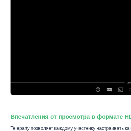
Впечатления от просмотра в формате H
Teleparty позволяет каждому участнику настраивать ка