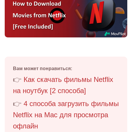
Вам может понравиться:
👉
Как скачать фильмы Netflix
на ноутбук [2 способа]
👉
4 способа загрузить фильмы
Netflix на Mac для просмотра
офлайн