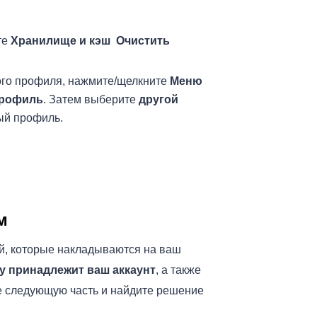
те
Хранилище и кэш
Очистить
ного профиля, нажмите/щелкните
Меню
профиль
. Затем выберите
другой
ный профиль.
м
ний, которые накладываются на ваш
му принадлежит ваш аккаунт
, а также
йте следующую часть и найдите решение