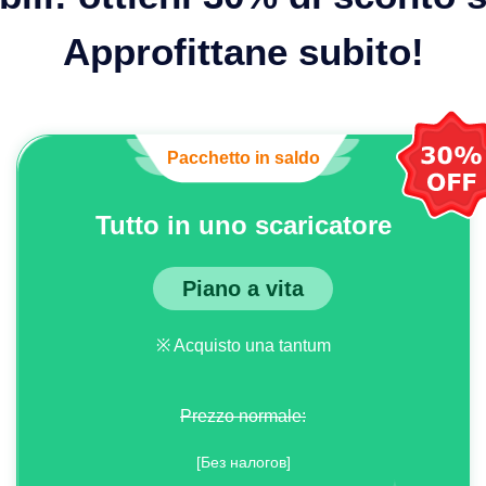
Approfittane subito!
Pacchetto in saldo
Tutto in uno scaricatore
Piano a vita
※ Acquisto una tantum
Prezzo normale:
[Без налогов]