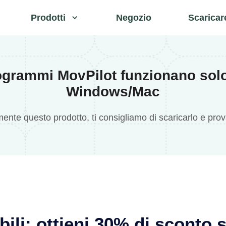
Prodotti
Negozio
Scaricar
ogrammi MovPilot funzionano sol
Windows/Mac
mente questo prodotto, ti consigliamo di scaricarlo e pro
ili: ottieni 30% di sconto s