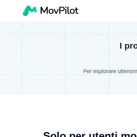
I pr
Per esplorare ulterior
Solo per utenti mob