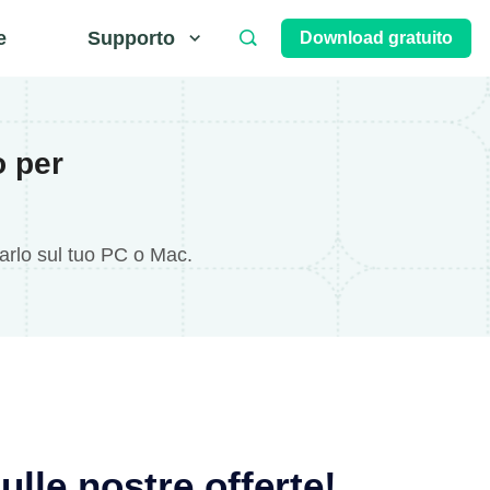
e
Supporto
Download gratuito
o per
varlo sul tuo PC o Mac.
ulle nostre offerte!