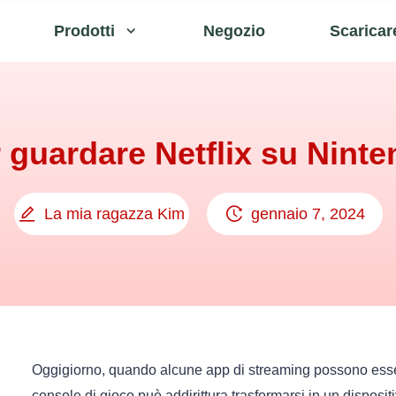
Prodotti
Negozio
Scaricar
 guardare Netflix su Nint
La mia ragazza Kim
gennaio 7, 2024
Oggigiorno, quando alcune app di streaming possono esse
console di gioco può addirittura trasformarsi in un disposit