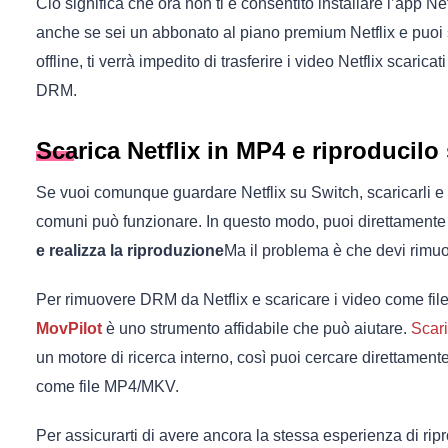
Ciò significa che ora non ti è consentito installare l’app Netf
anche se sei un abbonato al piano premium Netflix e puoi s
offline, ti verrà impedito di trasferire i video Netflix scarica
DRM.
Scarica Netflix in MP4 e riproducil
Se vuoi comunque guardare Netflix su Switch, scaricarli e sa
comuni può funzionare. In questo modo, puoi direttament
e realizza la riproduzione
Ma il problema è che devi rimuo
Per rimuovere DRM da Netflix e scaricare i video come fil
MovPilot
è uno strumento affidabile che può aiutare.
Scari
un motore di ricerca interno, così puoi cercare direttamente 
come file MP4/MKV.
Per assicurarti di avere ancora la stessa esperienza di ripr