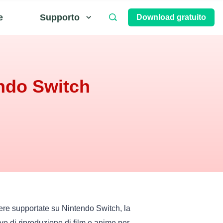
e
Supporto
Download gratuito
endo Switch
re supportate su Nintendo Switch, la
ivo di riproduzione di film e anime per