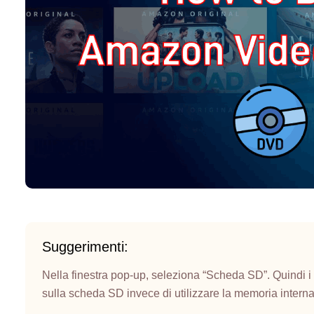
Suggerimenti:
Nella finestra pop-up, seleziona “Scheda SD”. Quindi i 
sulla scheda SD invece di utilizzare la memoria interna 