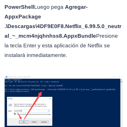
PowerShell
Luego pega
Agregar-
AppxPackage
.\Descargas\4DF9E0F8.Netflix_6.99.5.0_neutr
al_~_mcm4njqhnhss8.AppxBundle
Presione
la tecla Enter y esta aplicación de Netflix se
instalará inmediatamente.