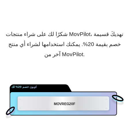
شكرًا لك على شراء منتجات MovPilot، نهديكَ قسيمة
خصم بقيمة 20%. يمكنك استخدامها لشراء أي منتج
آخر من MovPilot.
كوبون خصم 20% لك
MOVREG20F