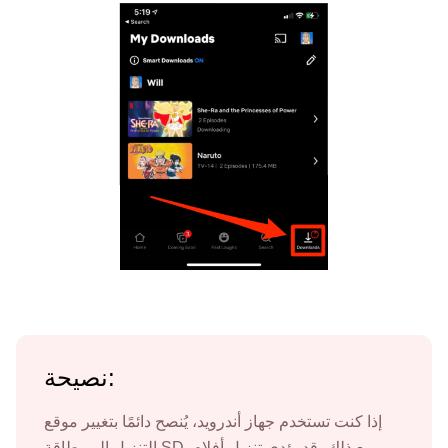
نصيحة:
إذا كنت تستخدم جهاز أندرويد، يُنصح دائمًا بتغيير موقع
التنزيل إلى بطاقة SD. مع ذلك، قد يؤدي تنزيل أفلام