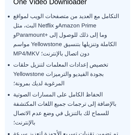
One Video Downloader
التكامل مع العديد من متصفحات الويب لمواقع
البث، مثل Netflix وAmazon Prime
وParamount+ وما إلى ذلك للوصول إلى
مواسم Yellowstone الكاملة وتنزيلها بتنسيق
MP4/MKV دون اتصال بالإنترنت؛
تخصيص إعدادات المعلمات لتنزيل حلقات
Yellowstone بجودة الفيديو والترميزات
المرغوبة لديك بمرونة؛
الحفاظ الكامل على المسارات الصوتية
بالإضافة إلى ترجمات جميع اللغات المكتشفة
للسماح لك بالتنزيل في وضع عدم الاتصال
بالإنترنت؛
تم تضمين تقنيات تسريع الأجهزة لتعزيز سرعة