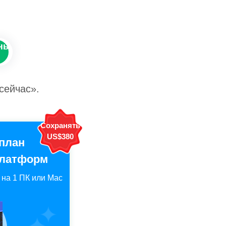
ны
сейчас».
Сохранять
US$380
на 1 ПК или Mac