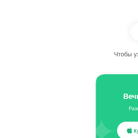
Чтобы у
Веч
Раз
Ку