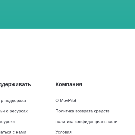
ддерживать
Компания
тр поддержки
О MovPilot
ьи о ресурсах
Политика возврата средств
еоуроки
политика конфиденциальности
заться с нами
Условия