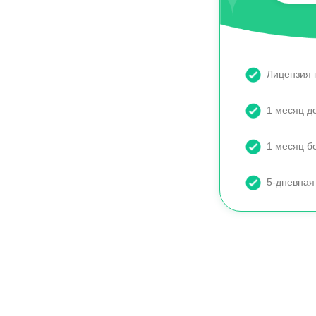
Лицензия 
1 месяц д
1 месяц б
5-дневная