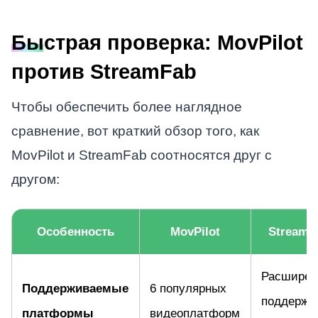
Быстрая проверка: MovPilot
против StreamFab
Чтобы обеспечить более наглядное
сравнение, вот краткий обзор того, как
MovPilot и StreamFab соотносятся друг с
другом:
Особенность
MovPilot
StreamF
Расширен
Поддерживаемые
6 популярных
поддержк
платформы
видеоплатформ