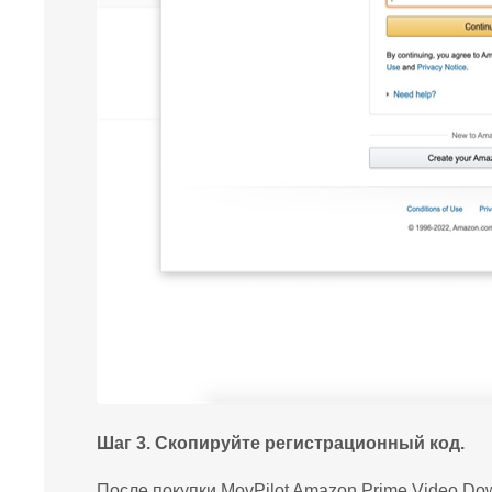
Шаг 3. Скопируйте регистрационный код.
После покупки MovPilot Amazon Prime Video Do