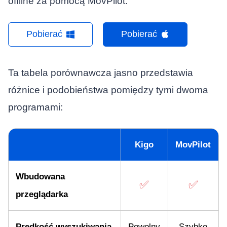
offline za pomocą MovPilot.
Pobierać
Pobierać
Ta tabela porównawcza jasno przedstawia
różnice i podobieństwa pomiędzy tymi dwoma
programami:
Kigo
MovPilot
Wbudowana
✅
✅
przeglądarka
Prędkość wyszukiwania
Powolny
Szybko