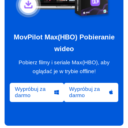
MovPilot Max(HBO) Pobieranie
wideo
Pobierz filmy i seriale Max(HBO), aby
oglądać je w trybie offline!
Wypróbuj za
Wypróbuj za
darmo
darmo