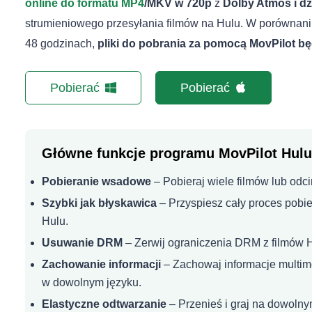
online do formatu MP4
/MKV w 720p
z
Dolby Atmos i dź
strumieniowego przesyłania filmów na Hulu. W porównaniu
48 godzinach,
pliki do pobrania za pomocą MovPilot b
Pobierać
Pobierać
Główne funkcje programu MovPilot Hul
Pobieranie wsadowe
– Pobieraj wiele filmów lub odc
Szybki jak błyskawica
– Przyspiesz cały proces pobier
Hulu.
Usuwanie DRM
– Zerwij ograniczenia DRM z filmów H
Zachowanie informacji
– Zachowaj informacje multime
w dowolnym języku.
Elastyczne odtwarzanie
– Przenieś i graj na dowoln