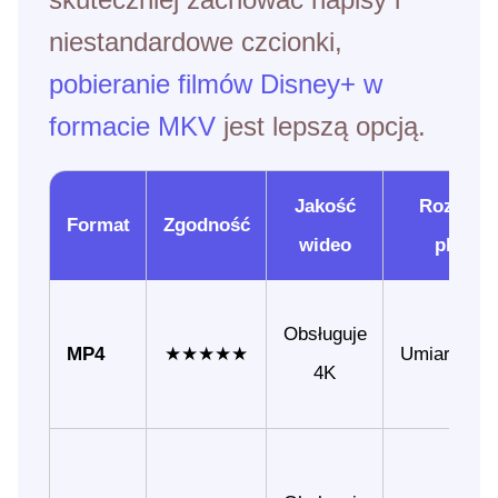
niestandardowe czcionki,
pobieranie filmów Disney+ w
formacie MKV
jest lepszą opcją.
Jakość
Rozmiar
Format
Zgodność
wideo
pliku
Obsługuje
MP4
★★★★★
Umiarkowa
4K