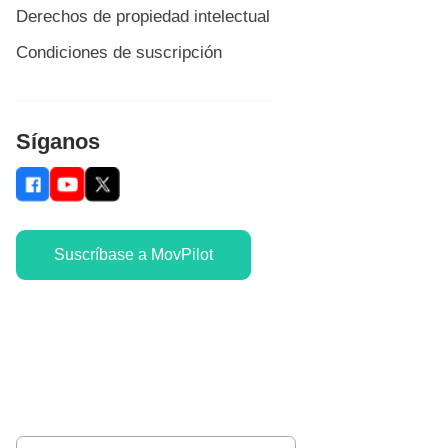
Derechos de propiedad intelectual
Condiciones de suscripción
Síganos
Suscríbase a MovPilot