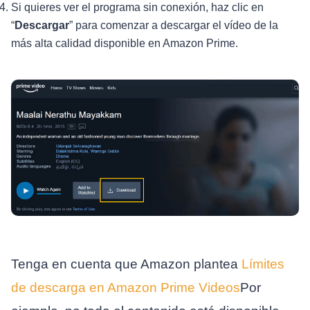
Si quieres ver el programa sin conexión, haz clic en
“
Descargar
” para comenzar a descargar el vídeo de la
más alta calidad disponible en Amazon Prime.
Tenga en cuenta que Amazon plantea
Límites
de descarga en Amazon Prime Videos
Por