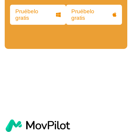
Pruébelo
Pruébelo
gratis
gratis