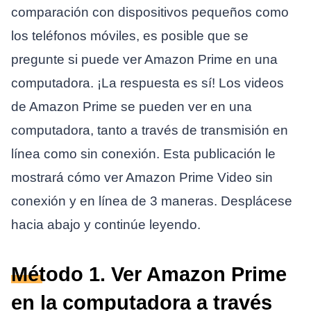
comparación con dispositivos pequeños como
los teléfonos móviles, es posible que se
pregunte si puede ver Amazon Prime en una
computadora. ¡La respuesta es sí! Los videos
de Amazon Prime se pueden ver en una
computadora, tanto a través de transmisión en
línea como sin conexión. Esta publicación le
mostrará cómo ver Amazon Prime Video sin
conexión y en línea de 3 maneras. Desplácese
hacia abajo y continúe leyendo.
Método 1. Ver Amazon Prime
en la computadora a través