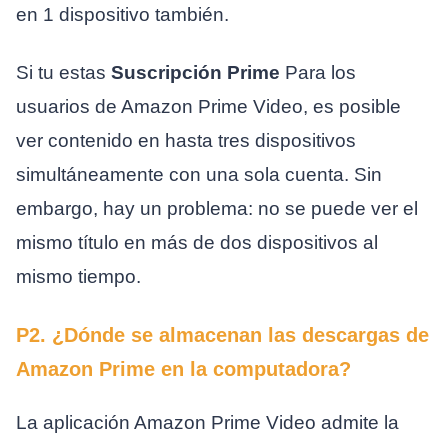
en 1 dispositivo también.
Si tu estas
Suscripción Prime
Para los
usuarios de Amazon Prime Video, es posible
ver contenido en hasta tres dispositivos
simultáneamente con una sola cuenta. Sin
embargo, hay un problema: no se puede ver el
mismo título en más de dos dispositivos al
mismo tiempo.
P2. ¿Dónde se almacenan las descargas de
Amazon Prime en la computadora?
La aplicación Amazon Prime Video admite la