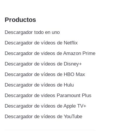
Productos
Descargador todo en uno
Descargador de vídeos de Netflix
Descargador de videos de Amazon Prime
Descargador de vídeos de Disney+
Descargador de vídeos de HBO Max
Descargador de vídeos de Hulu
Descargador de videos Paramount Plus
Descargador de vídeos de Apple TV+
Descargador de vídeos de YouTube