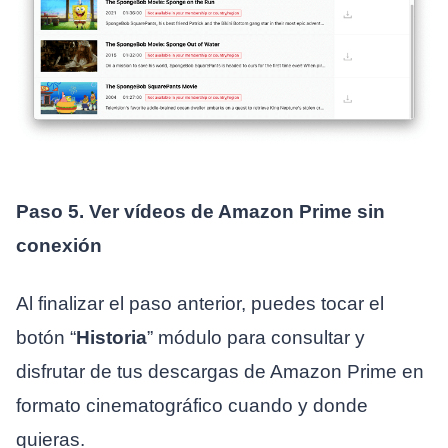
Paso 5. Ver vídeos de Amazon Prime sin
conexión
Al finalizar el paso anterior, puedes tocar el
botón “
Historia
” módulo para consultar y
disfrutar de tus descargas de Amazon Prime en
formato cinematográfico cuando y donde
quieras.