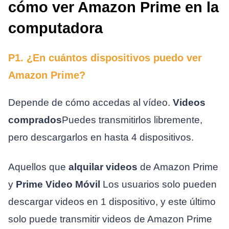
cómo ver Amazon Prime en la
computadora
P1. ¿En cuántos dispositivos puedo ver
Amazon Prime?
Depende de cómo accedas al vídeo.
Videos
comprados
Puedes transmitirlos libremente,
pero descargarlos en hasta 4 dispositivos.
Aquellos que
alquilar videos
de Amazon Prime
y
Prime Video Móvil
Los usuarios solo pueden
descargar videos en 1 dispositivo, y este último
solo puede transmitir videos de Amazon Prime