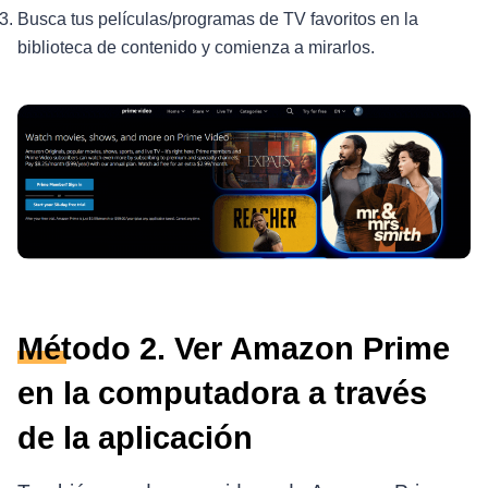
Busca tus películas/programas de TV favoritos en la
biblioteca de contenido y comienza a mirarlos.
Método 2. Ver Amazon Prime
en la computadora a través
de la aplicación