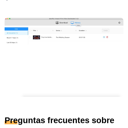
Preguntas frecuentes sobre