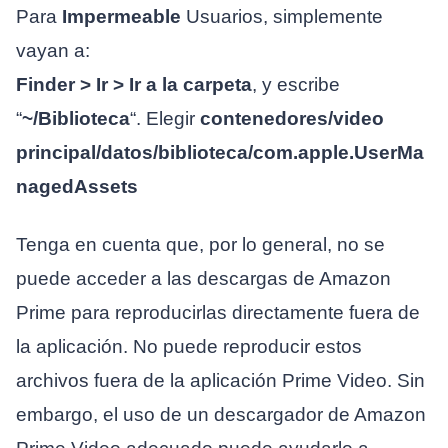
Para
Impermeable
Usuarios, simplemente
vayan a:
Finder > Ir > Ir a la carpeta
, y escribe
“
~/Biblioteca
“. Elegir
contenedores/video
principal/datos/biblioteca/com.apple.UserMa
nagedAssets
Tenga en cuenta que, por lo general, no se
puede acceder a las descargas de Amazon
Prime para reproducirlas directamente fuera de
la aplicación. No puede reproducir estos
archivos fuera de la aplicación Prime Video. Sin
embargo, el uso de un descargador de Amazon