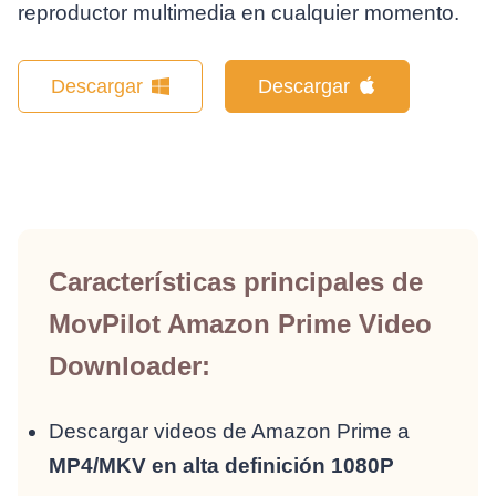
reproductor multimedia en cualquier momento.
Descargar
Descargar
Características principales de
MovPilot Amazon Prime Video
Downloader:
Descargar videos de Amazon Prime a
MP4/MKV en alta definición 1080P