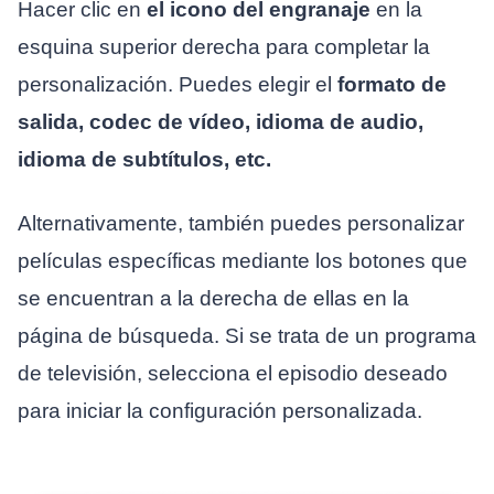
Hacer clic en
el icono del engranaje
en la
esquina superior derecha para completar la
personalización. Puedes elegir el
formato de
salida, codec de vídeo, idioma de audio,
idioma de subtítulos, etc.
Alternativamente, también puedes personalizar
películas específicas mediante los botones que
se encuentran a la derecha de ellas en la
página de búsqueda. Si se trata de un programa
de televisión, selecciona el episodio deseado
para iniciar la configuración personalizada.