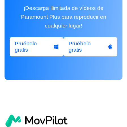
¡Descarga ilimitada de vídeos de
Paramount Plus para reproducir en
cualquier lugar!
Pruébelo
Pruébelo
gratis
gratis