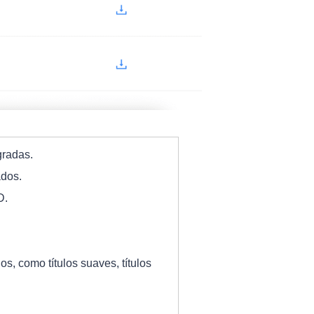
gradas.
ados.
D.
.
os, como títulos suaves, títulos