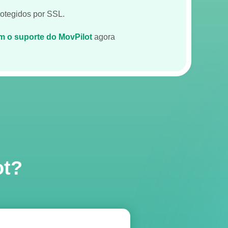
otegidos por SSL.
m o suporte do MovPilot
agora
ot?