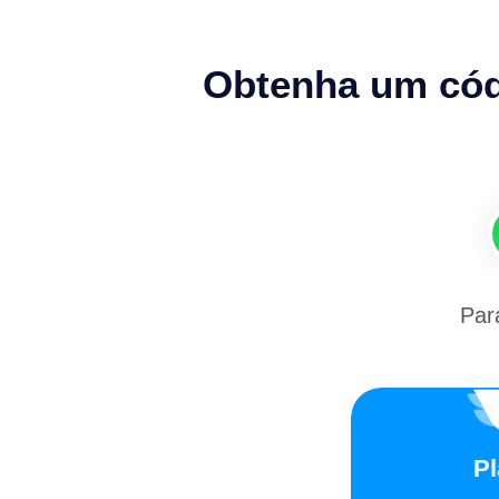
Obtenha um códi
Par
Pl