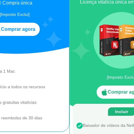
Licença vitalícia única 
 Compra única
[Imposto Exclui]
Comprar agora
ra 1 Mac
[Imposto Exclu
ício a todos os recursos
Comprar a
 gratuitas vitalícias
Incluir
 reembolso de 30 dias
Baixador de vídeos da Netf