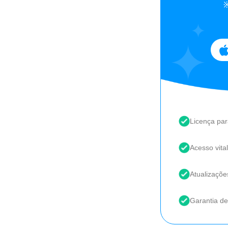
※
Licença pa
Acesso vital
Atualizações
Garantia de