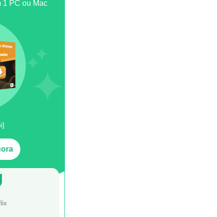
em 1 PC ou Mac
i]
gora
lix