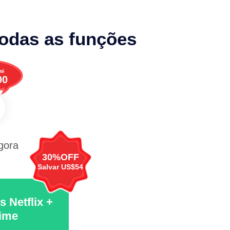
todas as funções
té
00
gora
30%OFF
Salvar US$54
 Netflix +
ime