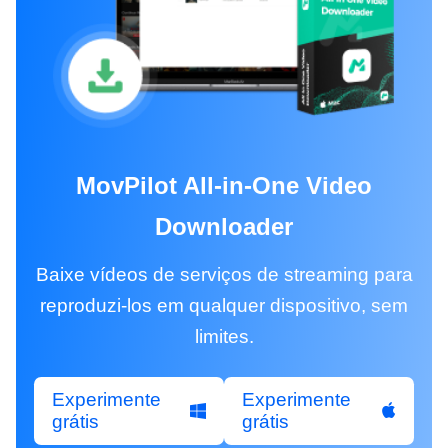
MovPilot All-in-One Video
Downloader
Baixe vídeos de serviços de streaming para
reproduzi-los em qualquer dispositivo, sem
limites.
Experimente
Experimente
grátis
grátis