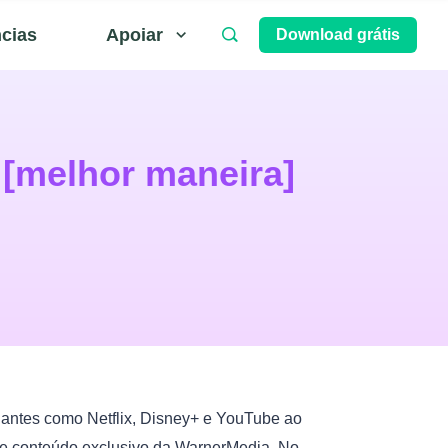
ncias
Apoiar
Download grátis
[melhor maneira]
gantes como Netflix, Disney+ e YouTube ao
V e conteúdo exclusivo da WarnerMedia. No