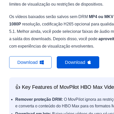
limites de visualização ou restrições de dispositivos.
Os vídeos baixados serão salvos sem DRM
MP4 ou MKV
1080P
resolução, codificação H265 opcional para qualida
5.1. Melhor ainda, você pode selecionar faixas de áudio m
a saída dos downloads. Depois disso, você pode
aproveit
com experiências de visualização envolventes.
Download
Download
👍 Key Features of MovPilot HBO Max Vid
Remover proteção DRM:
O MovPilot ignora as restri
e converta o conteúdo do HBO Max para os formatos
Download em lote:
Baixe vários vídeos de uma só vez