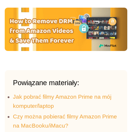
Powiązane materiały:
Jak pobrać filmy Amazon Prime na mój
komputer/laptop
Czy można pobierać filmy Amazon Prime
na MacBooku/iMacu?