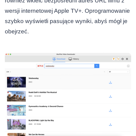
również wkleić bezpośredni adres URL filmu z
wersji internetowej Apple TV+. Oprogramowanie
szybko wyświetli pasujące wyniki, abyś mógł je
obejrzeć.