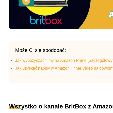
Może Ci się spodobać:
Jak wypożyczać filmy na Amazon Prime [Szczegółowy
Jak uzyskać napisy w Amazon Prime Video na dowoln
Wszystko o kanale BritBox z Amazo