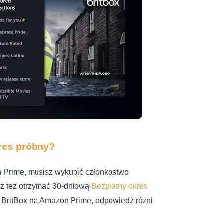
kres próbny?
 Prime, musisz wykupić członkostwo
z też otrzymać 30-dniową
Bezpłatny okres
uje BritBox na Amazon Prime, odpowiedź różni