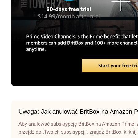
Uwaga: Jak anulować BritBox na Amazon 
Aby anulować subskrypcję BritBox na Amazon Prime, z
przejdź do „Twoich subskrypcji”, znajdź BritBox, kliknij