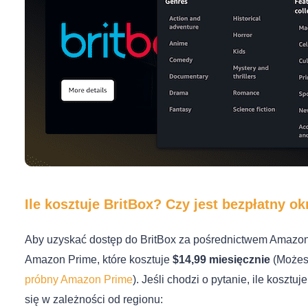
Ile kosztuje BritBox? Czy jest bezpłatny o
Aby uzyskać dostęp do BritBox za pośrednictwem Amazon
Amazon Prime, które kosztuje
$14,99 miesięcznie
(Możes
próbny Amazon Prime
). Jeśli chodzi o pytanie, ile koszt
się w zależności od regionu: