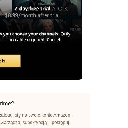
Prime?
aloguj się na swoje konto Amazon,
 „Zarządzaj subskrypcją” i postępuj